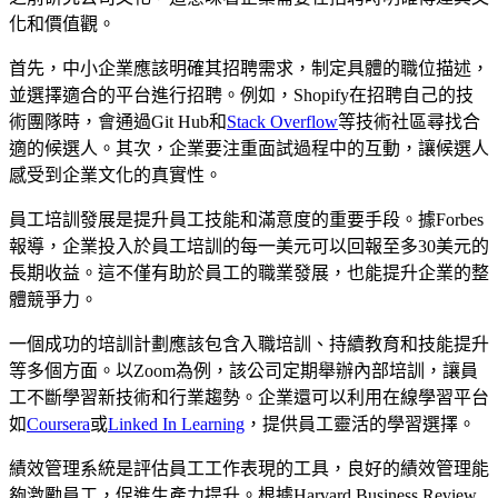
化和價值觀。
首先，中小企業應該明確其招聘需求，制定具體的職位描述，
並選擇適合的平台進行招聘。例如，Shopify在招聘自己的技
術團隊時，會通過Git Hub和
Stack Overflow
等技術社區尋找合
適的候選人。其次，企業要注重面試過程中的互動，讓候選人
感受到企業文化的真實性。
員工培訓發展是提升員工技能和滿意度的重要手段。據Forbes
報導，企業投入於員工培訓的每一美元可以回報至多30美元的
長期收益。這不僅有助於員工的職業發展，也能提升企業的整
體競爭力。
一個成功的培訓計劃應該包含入職培訓、持續教育和技能提升
等多個方面。以Zoom為例，該公司定期舉辦內部培訓，讓員
工不斷學習新技術和行業趨勢。企業還可以利用在線學習平台
如
Coursera
或
Linked In Learning
，提供員工靈活的學習選擇。
績效管理系統是評估員工工作表現的工具，良好的績效管理能
夠激勵員工，促進生產力提升。根據Harvard Business Review