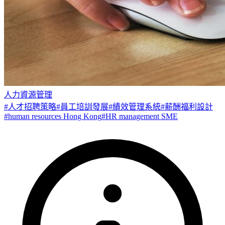
人力資源管理
#
人才招聘策略
#
員工培訓發展
#
績效管理系統
#
薪酬福利設計
#
human resources Hong Kong
#
HR management SME