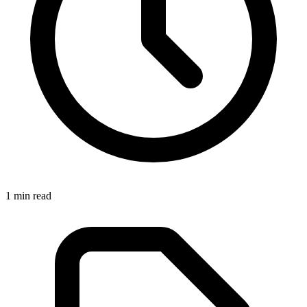
1
min read