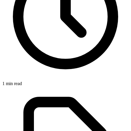
1
min read