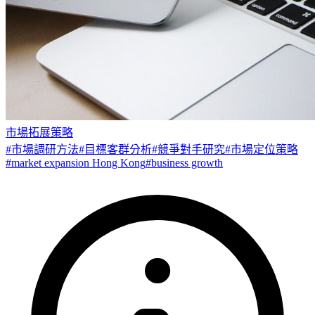
市場拓展策略
#
市場調研方法
#
目標客群分析
#
競爭對手研究
#
市場定位策略
#
market expansion Hong Kong
#
business growth