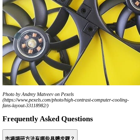
Photo by Andrey Matveev on Pexels
(https://www.pexels.com/photo/high-contrast-computer-cooling-
fans-layout-33118982/)
Frequently Asked Questions
市場調研方法有哪些具體步驟？