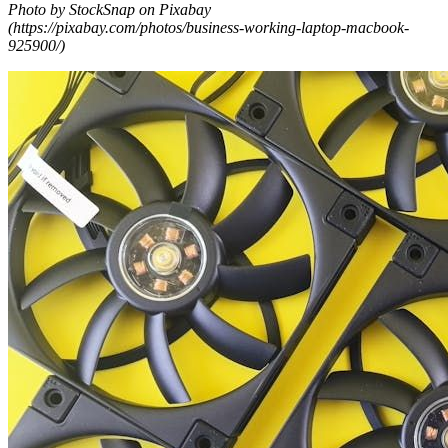
Photo by StockSnap on Pixabay
(https://pixabay.com/photos/business-working-laptop-macbook-
925900/)