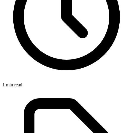
1
min read