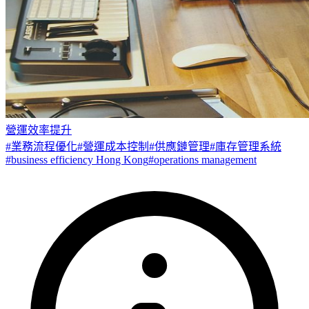
營運效率提升
#
業務流程優化
#
營運成本控制
#
供應鏈管理
#
庫存管理系統
#
business efficiency Hong Kong
#
operations management