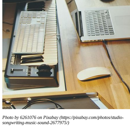
Photo by 6261076 on Pixabay (https://pixabay.com/photos/studio-
songwriting-music-sound-2677975/)