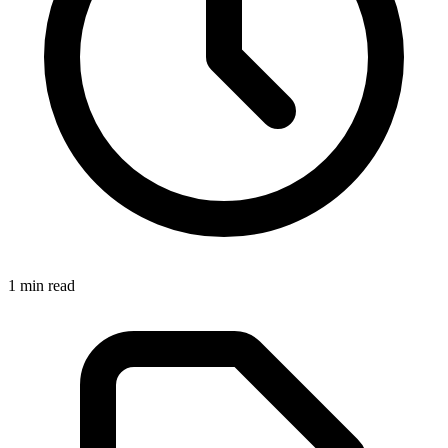
1
min read