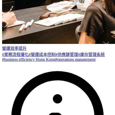
營運效率提升
#
業務流程優化
#
營運成本控制
#
供應鏈管理
#
庫存管理系統
#
business efficiency Hong Kong
#
operations management