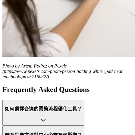
Photo by Artem Podrez on Pexels
(https://www.pexels.com/photo/person-holding-white-ipad-near-
macbook-pro-5716032/)
Frequently Asked Questions
如何選擇合適的業務流程優化工具？