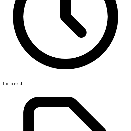
1
min read