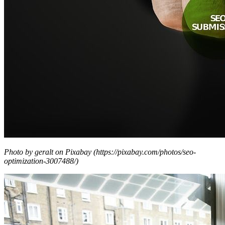
Photo by geralt on Pixabay (https://pixabay.com/photos/seo-
optimization-3007488/)