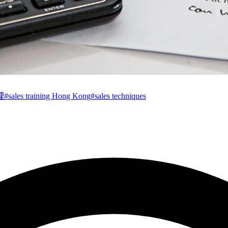
理
#
sales training Hong Kong
#
sales techniques