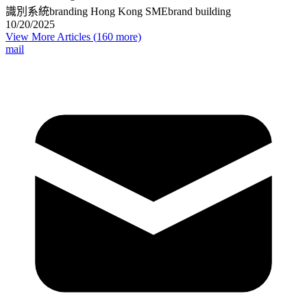
識別系統
branding Hong Kong SME
brand building
10/20/2025
View More Articles (
160
more)
mail