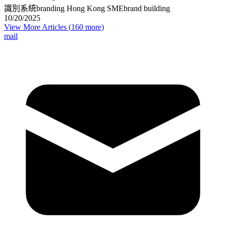
識別系統
branding Hong Kong SME
brand building
10/20/2025
View More Articles (
160
more)
mail