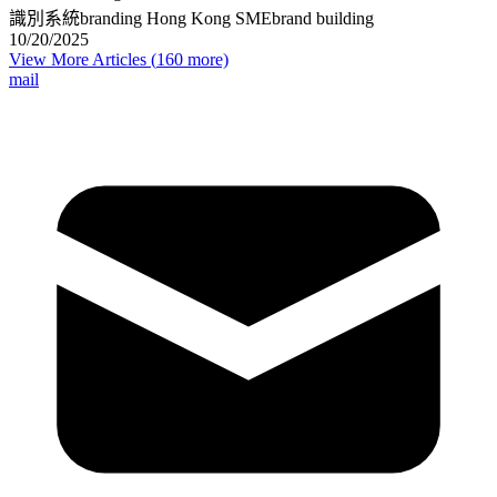
識別系統
branding Hong Kong SME
brand building
10/20/2025
View More Articles (
160
more)
mail