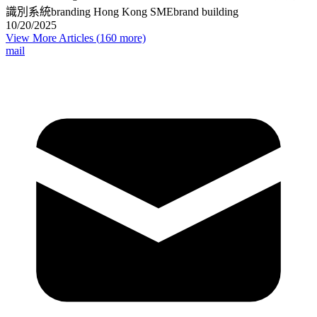
識別系統
branding Hong Kong SME
brand building
10/20/2025
View More Articles (
160
more)
mail