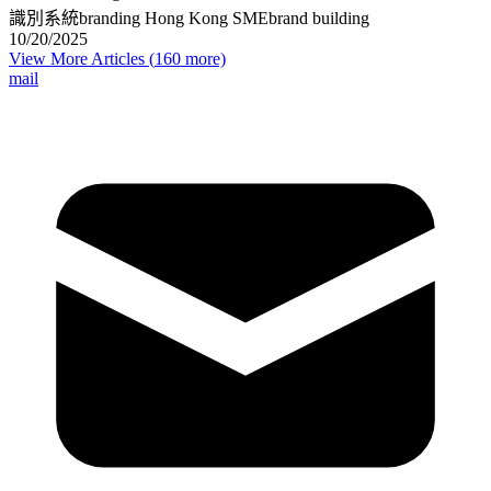
識別系統
branding Hong Kong SME
brand building
10/20/2025
View More Articles (
160
more)
mail