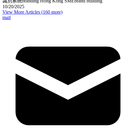
識別系統
branding Hong Kong SME
brand building
10/20/2025
View More Articles (
160
more)
mail