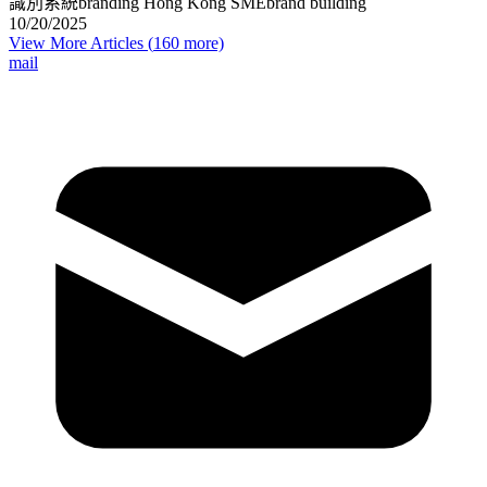
識別系統
branding Hong Kong SME
brand building
10/20/2025
View More Articles (
160
more)
mail