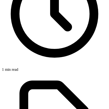
1
min read