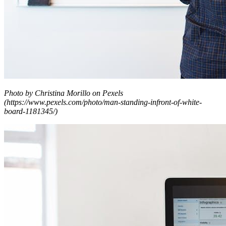
Photo by Christina Morillo on Pexels
(https://www.pexels.com/photo/man-standing-infront-of-white-
board-1181345/)