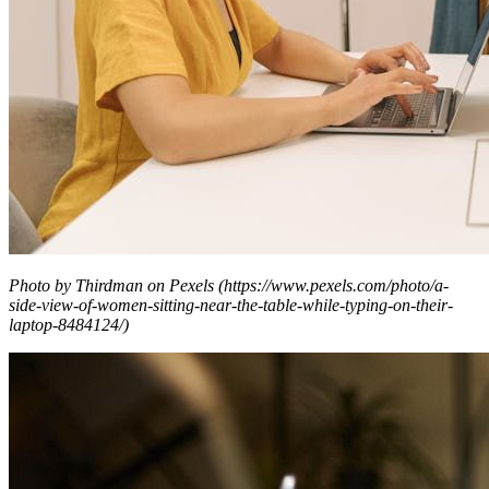
Photo by Thirdman on Pexels (https://www.pexels.com/photo/a-
side-view-of-women-sitting-near-the-table-while-typing-on-their-
laptop-8484124/)