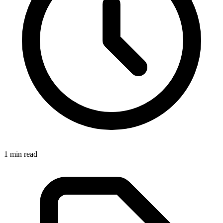
1
min read