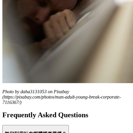
Photo by daha3131053 on Pixabay
(https://pixabay.com/photos/man-adult-young-break-corporate-
7116367/)
Frequently Asked Questions