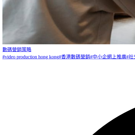
數碼營銷策略
#
video production hong kong
#
香港數碼營銷
#
中小企網上推廣
#
社