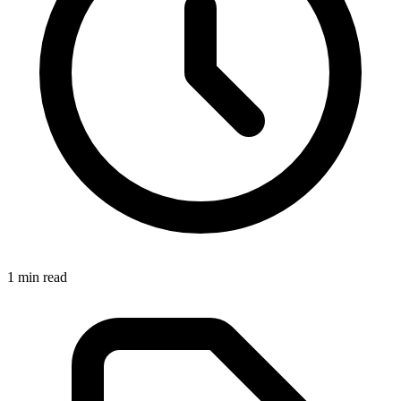
1
min read