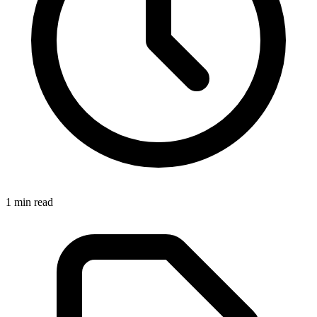
1
min read