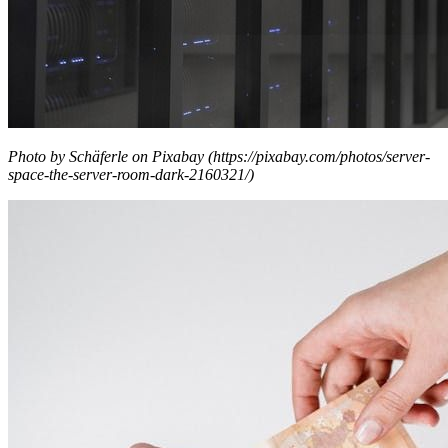
Photo by Schäferle on Pixabay (https://pixabay.com/photos/server-
space-the-server-room-dark-2160321/)