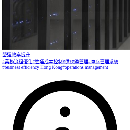
營運效率提升
#
業務流程優化
#
營運成本控制
#
供應鏈管理
#
庫存管理系統
#
business efficiency Hong Kong
#
operations management