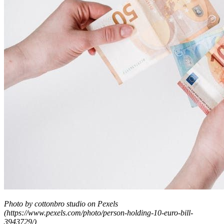
Photo by cottonbro studio on Pexels
(https://www.pexels.com/photo/person-holding-10-euro-bill-
3943729/)