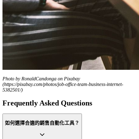
Photo by RonaldCandonga on Pixabay
(https://pixabay.com/photos/job-office-team-business-internet-
5382501/)
Frequently Asked Questions
如何選擇合適的銷售自動化工具？