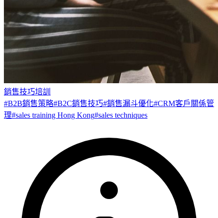
銷售技巧培訓
#
B2B銷售策略
#
B2C銷售技巧
#
銷售漏斗優化
#
CRM客戶關係管
理
#
sales training Hong Kong
#
sales techniques