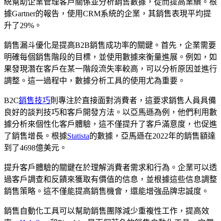
統幫助企業管理客戶關係並分析銷售數據，從而提高業績。根
據Gartner的報告，使用CRM系統的企業，其銷售表現平均提
升了29%。
銷售漏斗優化是提高B2B銷售成功率的關鍵。首先，企業需要
明確每個銷售階段的目標，並使用數據來衡量進展。例如，如
果發現潛在客戶在某一階段流失率較高，可以分析原因並進行
調整。這一過程中，數據分析工具的使用尤為重要。
B2C
銷售技巧
則專注於直接面對消費者，這要求銷售人員具備
良好的談判技巧和客戶開發方法。以亞馬遜為例，他們利用數
據分析來個性化客戶體驗，這不僅提升了客戶滿意度，也促進
了銷售增長。根據
Statista
的數據，亞馬遜在2022年的銷售額達
到了4698億美元。
提升客戶體驗的關鍵在於理解消費者需求和行為。企業可以透
過客戶調查和反饋來獲取有價值的信息，並根據這些信息調整
銷售策略。這不僅能提高銷售機會，還能增強品牌忠誠度。
銷售自動化工具可以幫助銷售團隊減少重複性工作，提高效