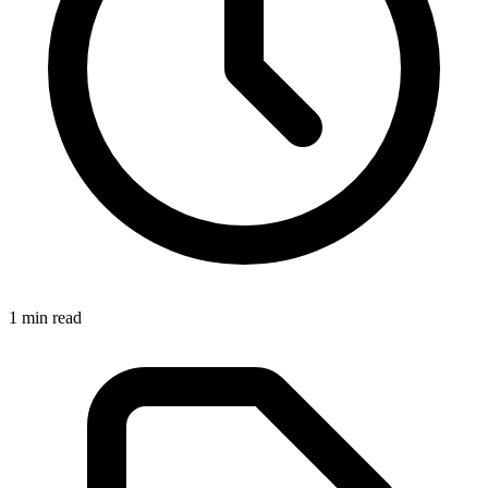
1
min read