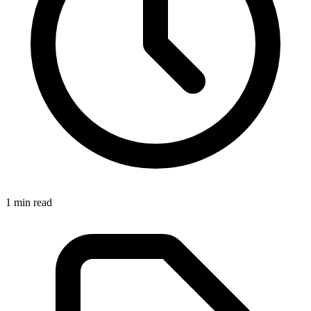
1
min read