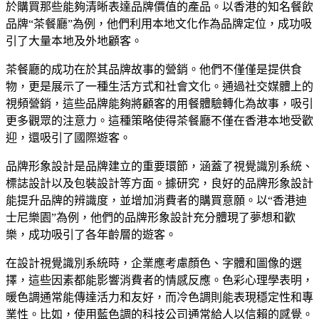
於購買那些能夠清晰表達品牌價值的產品。以香港的知名餐飲
品牌“茶餐廳”為例，他們利用本地文化作為品牌定位，成功吸
引了大量本地及外地顧客。
茶餐廳的成功在於其品牌故事的營銷。他們不僅僅是提供食
物，更是展示了一種生活方式和社會文化。通過社交媒體上的
視頻營銷，這些品牌能夠將顧客的用餐體驗轉化為故事，吸引
更多觀眾的注意力。這種策略使得茶餐廳不僅在香港本地受歡
迎，還吸引了國際遊客。
品牌形象設計是品牌建立的重要環節，涵蓋了視覺識別系統、
標誌設計以及包裝設計等方面。據研究，良好的品牌形象設計
能提升品牌的辨識度，並增加消費者的購買意願。以“香港迪
士尼樂園”為例，他們的品牌形象設計充分體現了夢想和歡
樂，成功吸引了各年齡層的遊客。
在設計視覺識別系統時，企業應考慮顏色、字體和圖像的選
擇，這些因素都能影響消費者的情感反應。色彩心理學表明，
暖色調通常能傳達活力和友好，而冷色調則能表現穩定性和專
業性。比如，使用藍色調的科技公司通常給人以信賴的感覺。