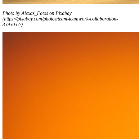
Photo by Alexas_Fotos on Pixabay
(https://pixabay.com/photos/team-teamwork-collaboration-
3393037/)