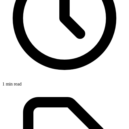
1
min read