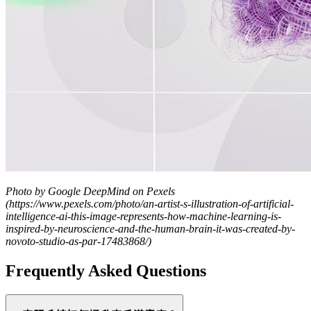
Photo by Google DeepMind on Pexels
(https://www.pexels.com/photo/an-artist-s-illustration-of-artificial-
intelligence-ai-this-image-represents-how-machine-learning-is-
inspired-by-neuroscience-and-the-human-brain-it-was-created-by-
novoto-studio-as-par-17483868/)
Frequently Asked Questions