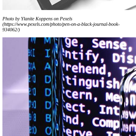
Photo by Ylanite Koppens on Pexels
(https://www.pexels.com/photo/pen-on-a-black-journal-book-
934062/)