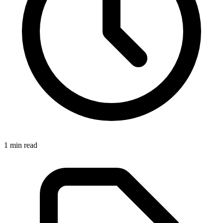
1
min read