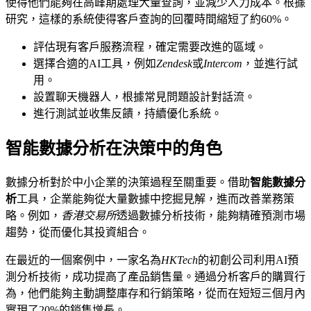
使得他們能夠在高峰期處理大量查詢，並減少人力成本。根據
研究，這樣的系統使得客戶查詢的回覆時間縮短了約60%。
評估現有客戶服務流程，確定需要改進的區域。
選擇合適的AI工具，例如
Zendesk
或
Intercom
，並進行試
用。
設置聊天機器人，根據常見問題設計對話流。
進行測試並收集反饋，持續優化系統。
智能數據分析在決策中的角色
數據分析對於中小企業的決策過程至關重要。借助
智能數據分
析
工具，企業能夠從大量數據中挖掘見解，進而改善業務策
略。例如，
香港交易所
透過數據分析技術，能夠精確預測市場
趨勢，從而優化其投資組合。
在最近的一個案例中，一家名為
HKTech
的初創公司利用AI預
測分析技術，成功提高了產品銷售量。通過分析客戶的購買行
為，他們能夠主動調整庫存和行銷策略，從而在短短三個月內
實現了20%的銷售增長。