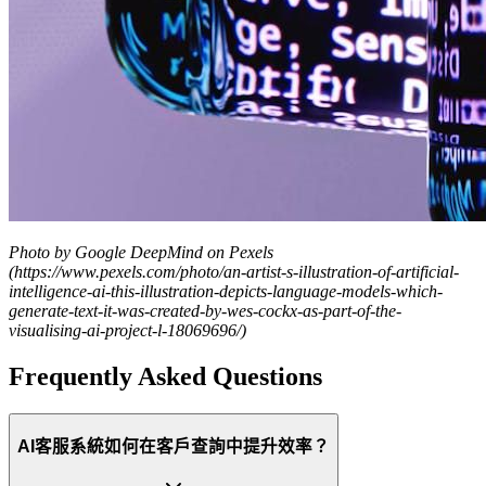
Photo by Google DeepMind on Pexels
(https://www.pexels.com/photo/an-artist-s-illustration-of-artificial-
intelligence-ai-this-illustration-depicts-language-models-which-
generate-text-it-was-created-by-wes-cockx-as-part-of-the-
visualising-ai-project-l-18069696/)
Frequently Asked Questions
AI客服系統如何在客戶查詢中提升效率？