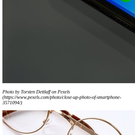
Photo by Torsten Dettlaff on Pexels
(https://www.pexels.com/photo/close-up-photo-of-smartphone-
3571094/)