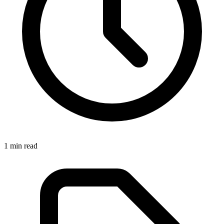
1
min read