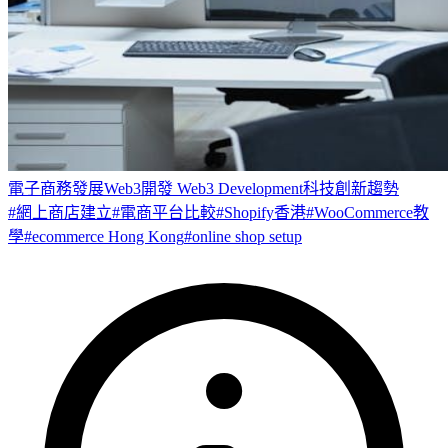
電子商務發展
Web3開發 Web3 Development
科技創新趨勢
#
網上商店建立
#
電商平台比較
#
Shopify香港
#
WooCommerce教
學
#
ecommerce Hong Kong
#
online shop setup