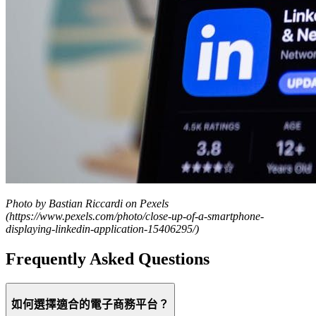
Photo by Bastian Riccardi on Pexels
(https://www.pexels.com/photo/close-up-of-a-smartphone-
displaying-linkedin-application-15406295/)
Frequently Asked Questions
如何選擇適合的電子商務平台？