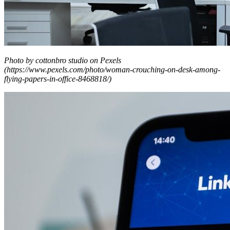
Photo by cottonbro studio on Pexels
(https://www.pexels.com/photo/woman-crouching-on-desk-among-
flying-papers-in-office-8468818/)