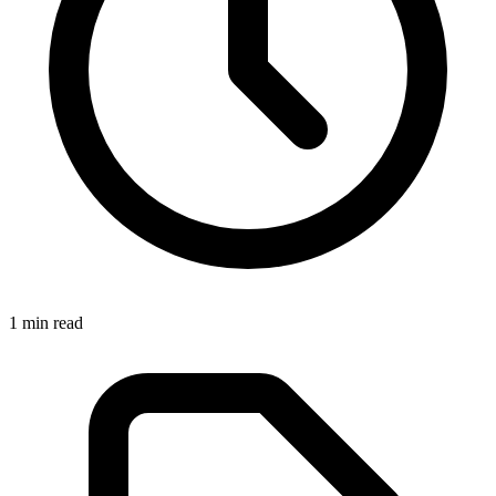
1
min read