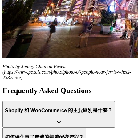
Photo by Jimmy Chan on Pexels
(https://www.pexels.com/photo/photo-of-people-near-ferris-wheel-
2537536/)
Frequently Asked Questions
Shopify 和 WooCommerce 的主要區別是什麼？
如何優化電子商務的物流配送流程？