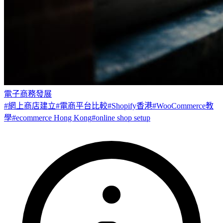
電子商務發展
#
網上商店建立
#
電商平台比較
#
Shopify香港
#
WooCommerce教
學
#
ecommerce Hong Kong
#
online shop setup