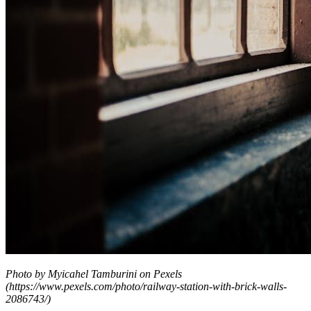
Photo by Myicahel Tamburini on Pexels
(https://www.pexels.com/photo/railway-station-with-brick-walls-
2086743/)