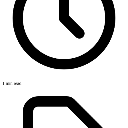
1
min read