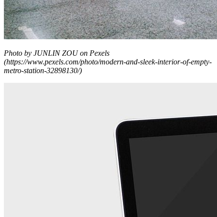
Photo by JUNLIN ZOU on Pexels
(https://www.pexels.com/photo/modern-and-sleek-interior-of-empty-
metro-station-32898130/)