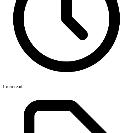
1
min read