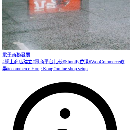
電子商務發展
#
網上商店建立
#
電商平台比較
#
Shopify香港
#
WooCommerce教
學
#
ecommerce Hong Kong
#
online shop setup