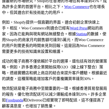
據最新的市場研究，Shopify在香港的市場佔有率達到45%，成
為許多企業的首選平台。相比之下，
Woo Commerce
也在增長
中，但其適合於有技術能力的用戶。
例如，Shopify提供一個直觀的界面，適合初創企業快速上
手。相反，Woo Commerce則適合已經有
Word Press
網站的商
家，因為它能夠與現有網站無縫整合。根據
Statista
的數據，使
用Shopify的商家月均銷售額可達到5萬元，而Woo Commerce
的用戶則需更長的時間來見到回報。這是因為Woo Commerce
需要更多的技術知識來設置和維護。
成功的電子商務不僅依賴於平台的選擇，還包括有效的營運策
略。例如，許多香港企業開始採用O2O（線上線下整合）策
略，透過實體店和網上商店的結合來提升客戶體驗。根據最近
的調查，這種策略能增加客戶的重複購買率達到30%。
物流配送是電子商務中至關重要的一環。根據香港貿易發展局
的報告，優化物流配送可以減少運輸成本達到20%。許多企業
如
Foodpanda
和Deliveroo已經實現了即時配送，這不僅提高了
顧客滿意度，也增加了銷售量。