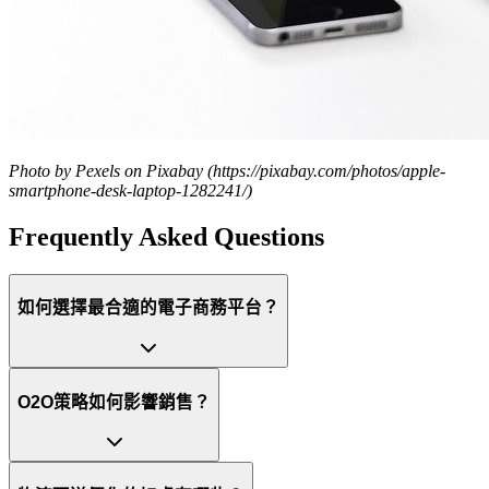
Photo by Pexels on Pixabay (https://pixabay.com/photos/apple-
smartphone-desk-laptop-1282241/)
Frequently Asked Questions
如何選擇最合適的電子商務平台？
O2O策略如何影響銷售？