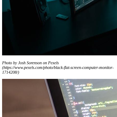
Photo by Josh Sorenson on Pexels
(https://www.pexels.com/photo/black-flat-screen-computer-monitor-
1714208/)