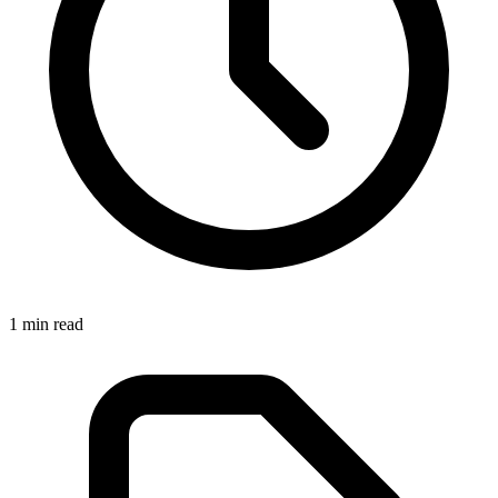
1
min read