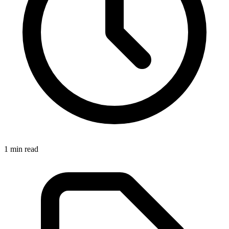
1
min read