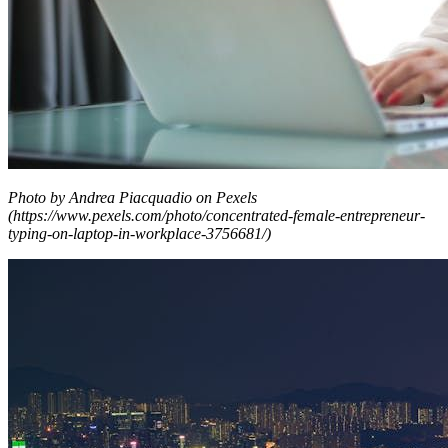
Photo by Andrea Piacquadio on Pexels
(https://www.pexels.com/photo/concentrated-female-entrepreneur-
typing-on-laptop-in-workplace-3756681/)